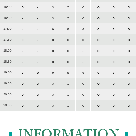
○
-
○
○
○
○
○
○
16:00
-
-
○
○
○
○
○
○
16:30
-
-
○
○
○
○
○
○
17:00
○
-
○
○
○
○
○
○
17:30
-
-
○
○
-
○
○
○
18:00
-
-
○
○
-
○
○
○
18:30
○
○
○
○
○
○
○
○
19:00
○
○
○
○
○
○
○
○
19:30
○
○
○
○
○
○
○
○
20:00
○
○
○
○
○
○
○
○
20:30