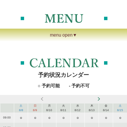
menu open▼
予約状況カレンダー
○ 予約可能 - 予約不可
土
日
月
火
水
木
金
土
8/8
8/9
8/10
8/11
8/12
8/13
8/14
8/15
○
○
○
○
○
○
○
○
09:00