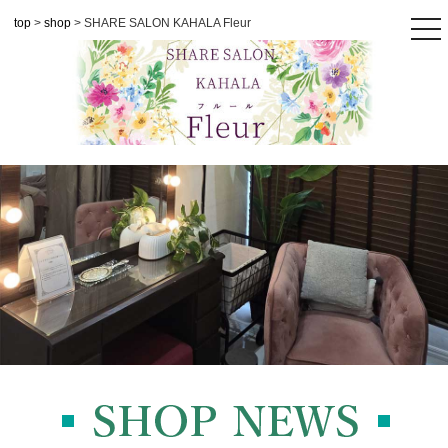
top
>
shop
> SHARE SALON KAHALA Fleur
tog
nav