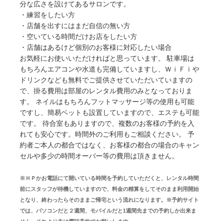
分な広さを設けてあるサロンです。
・練習をしたい方
・店舗を出すにはまだ自信の無い方
・空いている時間だけお店をしたい方
・店舗はあるけど個別のお客様に対応したい場合
お気軽にお使いいただければと思っています。 駐車場は
もちろんエアコンや水道も完備していますし、ＷｉＦｉや
ドリンクなども無料でご提供させていただいていますの
で、掛る費用は部屋のレンタル費用のみとなっておりま
す。 ネイルはもちろんフットマッサージ等の使用も可能
ですし、簡易ベットも設置していますので、エステも可能
です。 待合室もありますので、複数のお客様の予約を入
れても安心です。時間外のご利用もご相談ください。 予
約者ご本人の都合ではなく、お客様の都合の場合のキャン
セルや多少の時間オーバー等の費用は頂きません。
※ＨＰかお電話にて開いている時間を予約していただくと、レンタル時間
前にスタッフが待機していますので、料金の精算をしてそのまま利用開始
となり、終わったらそのままご帰宅という流れになります。※予約サイト
では、パソコンだと２週間、モバイルだと1週間先までの予約しか出来ま