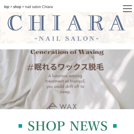
top
>
shop
> nail salon Chiara
tog
nav