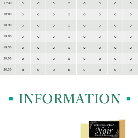
○
○
○
○
○
○
○
○
17:30
○
○
○
○
○
○
○
○
18:00
○
○
○
○
○
○
○
○
18:30
○
○
○
○
○
○
○
○
19:00
○
○
○
○
○
○
○
○
19:30
○
○
○
○
○
○
○
○
20:00
○
○
○
○
○
○
○
○
20:30