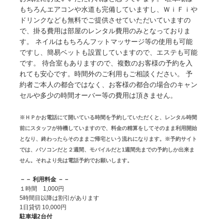
もちろんエアコンや水道も完備していますし、ＷｉＦｉや
ドリンクなども無料でご提供させていただいていますの
で、掛る費用は部屋のレンタル費用のみとなっておりま
す。 ネイルはもちろんフットマッサージ等の使用も可能
ですし、簡易ベットも設置していますので、エステも可能
です。 待合室もありますので、複数のお客様の予約を入
れても安心です。時間外のご利用もご相談ください。 予
約者ご本人の都合ではなく、お客様の都合の場合のキャン
セルや多少の時間オーバー等の費用は頂きません。
※ＨＰかお電話にて開いている時間を予約していただくと、レンタル時間
前にスタッフが待機していますので、料金の精算をしてそのまま利用開始
となり、終わったらそのままご帰宅という流れになります。※予約サイト
では、パソコンだと２週間、モバイルだと1週間先までの予約しか出来ま
せん。それより先は電話予約でお願いします。
－－ 利用料金 －－
１時間 1,000円
5時間目以降は割引があります
1日貸切 10,000円
駐車場2台付