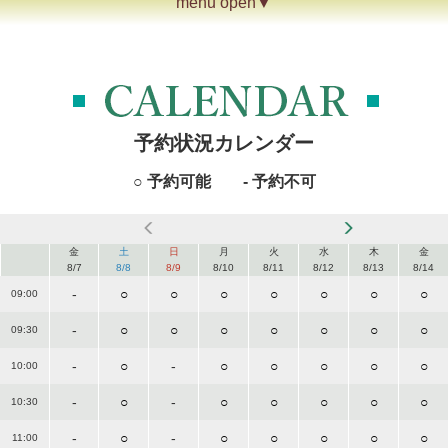
menu open▼
予約状況カレンダー
○ 予約可能 - 予約不可
金
土
日
月
火
水
木
金
8/7
8/8
8/9
8/10
8/11
8/12
8/13
8/14
-
○
○
○
○
○
○
○
09:00
-
○
○
○
○
○
○
○
09:30
-
○
-
○
○
○
○
○
10:00
-
○
-
○
○
○
○
○
10:30
-
○
-
○
○
○
○
○
11:00