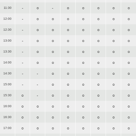
-
○
-
○
○
○
○
○
11:30
-
○
○
○
○
○
○
○
12:00
-
○
○
○
○
○
○
○
12:30
-
○
○
○
○
○
○
○
13:00
-
○
○
○
○
○
○
○
13:30
-
○
○
○
○
○
○
○
14:00
-
-
○
○
○
○
○
○
14:30
-
-
○
○
○
○
○
○
15:00
○
-
○
○
○
○
○
○
15:30
○
○
○
○
○
○
○
○
16:00
○
○
○
○
○
○
○
○
16:30
○
○
○
○
○
○
○
○
17:00