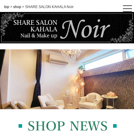
top
>
shop
> SHARE SALON KAHALA Noir
tog
nav