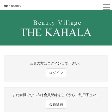
top
> reserve
tog
nav
会員の方は
ログイン
して下さい。
ログイン
まだ会員でない方は
会員登録
をしてからご利用下さい。
会員登録