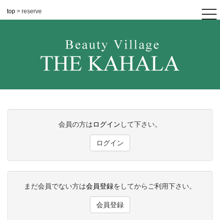
top
> reserve
tog
nav
会員の方は
ログイン
して下さい。
ログイン
まだ会員でない方は
会員登録
をしてからご利用下さい。
会員登録