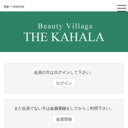
top
> reserve
tog
nav
会員の方は
ログイン
して下さい。
ログイン
まだ会員でない方は
会員登録
をしてからご利用下さい。
会員登録