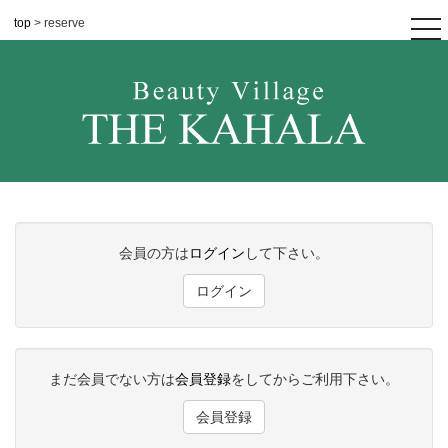
top
> reserve
tog
nav
会員の方は
ログイン
して下さい。
ログイン
まだ会員でない方は
会員登録
をしてからご利用下さい。
会員登録