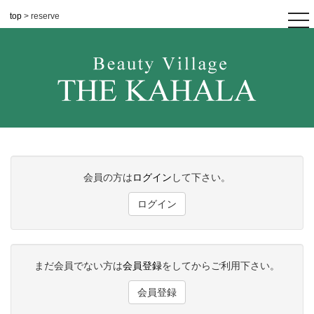
top
> reserve
tog
nav
会員の方は
ログイン
して下さい。
ログイン
まだ会員でない方は
会員登録
をしてからご利用下さい。
会員登録