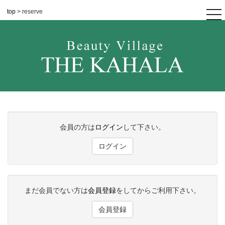
top
> reserve
tog
nav
会員の方は
ログイン
して下さい。
ログイン
まだ会員でない方は
会員登録
をしてからご利用下さい。
会員登録