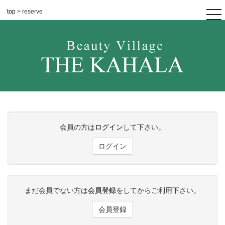
top
> reserve
tog
nav
会員の方は
ログイン
して下さい。
ログイン
まだ会員でない方は
会員登録
をしてからご利用下さい。
会員登録