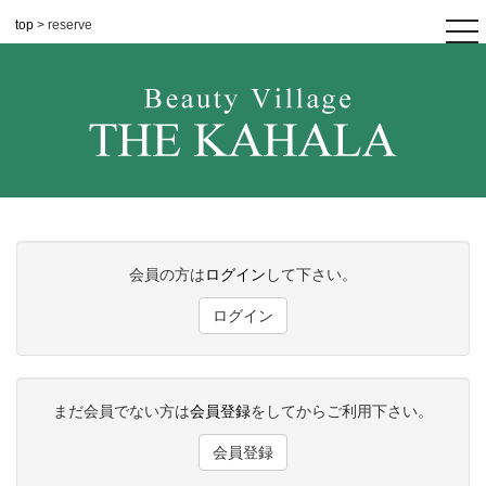
top
> reserve
tog
nav
会員の方は
ログイン
して下さい。
ログイン
まだ会員でない方は
会員登録
をしてからご利用下さい。
会員登録