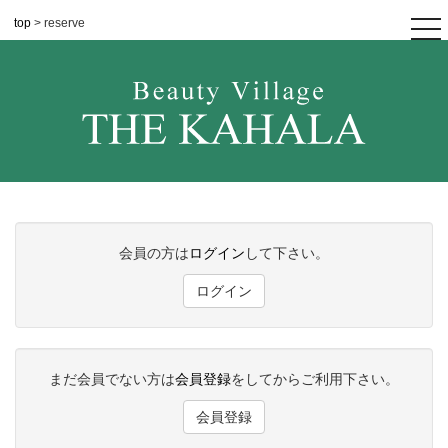
top
> reserve
tog
nav
会員の方は
ログイン
して下さい。
ログイン
まだ会員でない方は
会員登録
をしてからご利用下さい。
会員登録