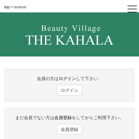
top
> reserve
tog
nav
会員の方は
ログイン
して下さい。
ログイン
まだ会員でない方は
会員登録
をしてからご利用下さい。
会員登録