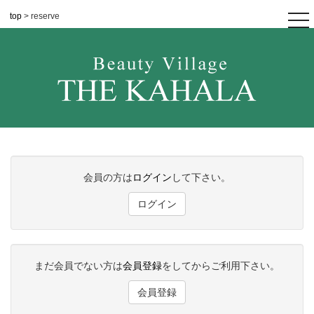
top
> reserve
tog
nav
会員の方は
ログイン
して下さい。
ログイン
まだ会員でない方は
会員登録
をしてからご利用下さい。
会員登録