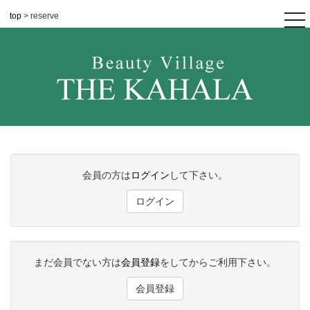
top
> reserve
tog
nav
会員の方は
ログイン
して下さい。
ログイン
まだ会員でない方は
会員登録
をしてからご利用下さい。
会員登録