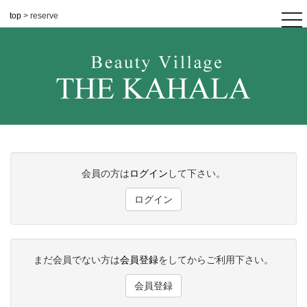
top
> reserve
tog
nav
会員の方は
ログイン
して下さい。
ログイン
まだ会員でない方は
会員登録
をしてからご利用下さい。
会員登録