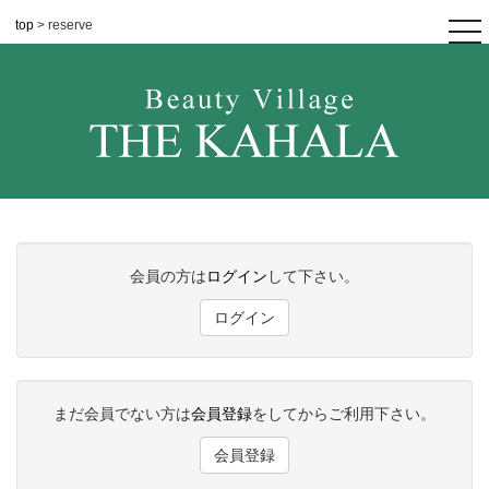
top
> reserve
tog
nav
会員の方は
ログイン
して下さい。
ログイン
まだ会員でない方は
会員登録
をしてからご利用下さい。
会員登録