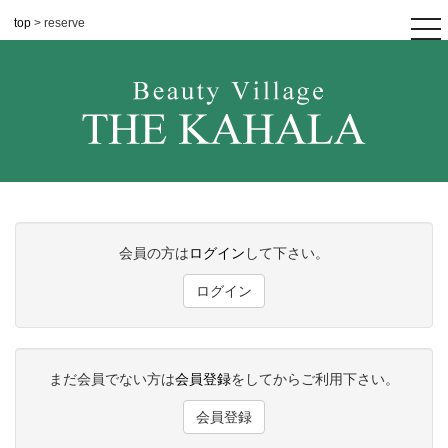
top
> reserve
tog
nav
会員の方は
ログイン
して下さい。
ログイン
まだ会員でない方は
会員登録
をしてからご利用下さい。
会員登録