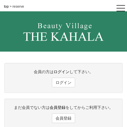
top
> reserve
tog
nav
会員の方は
ログイン
して下さい。
ログイン
まだ会員でない方は
会員登録
をしてからご利用下さい。
会員登録