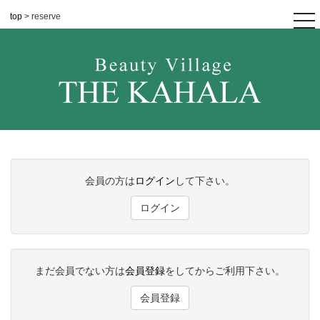
top
> reserve
tog
nav
会員の方は
ログイン
して下さい。
ログイン
まだ会員でない方は
会員登録
をしてからご利用下さい。
会員登録