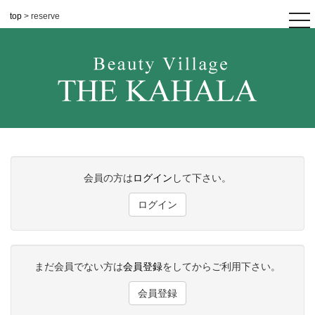
top
> reserve
tog
nav
会員の方は
ログイン
して下さい。
ログイン
まだ会員でない方は
会員登録
をしてからご利用下さい。
会員登録