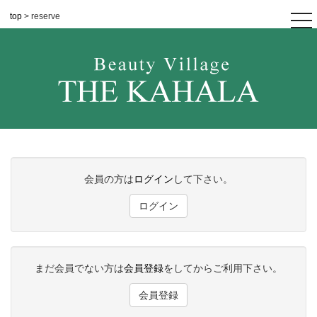
top
> reserve
tog
nav
会員の方は
ログイン
して下さい。
ログイン
まだ会員でない方は
会員登録
をしてからご利用下さい。
会員登録