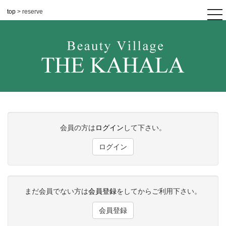
top
> reserve
tog
nav
会員の方は
ログイン
して下さい。
ログイン
まだ会員でない方は
会員登録
をしてからご利用下さい。
会員登録