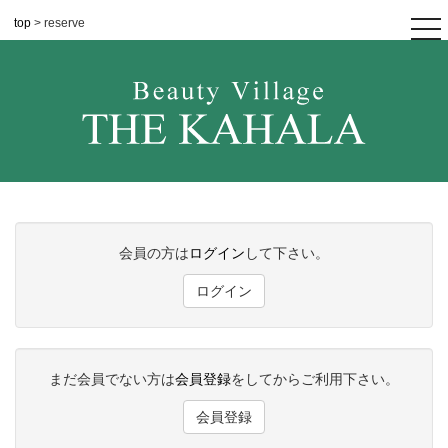
top
> reserve
tog
nav
会員の方は
ログイン
して下さい。
ログイン
まだ会員でない方は
会員登録
をしてからご利用下さい。
会員登録