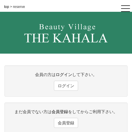
top
> reserve
tog
nav
会員の方は
ログイン
して下さい。
ログイン
まだ会員でない方は
会員登録
をしてからご利用下さい。
会員登録