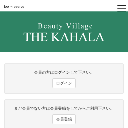
top
> reserve
tog
nav
会員の方は
ログイン
して下さい。
ログイン
まだ会員でない方は
会員登録
をしてからご利用下さい。
会員登録