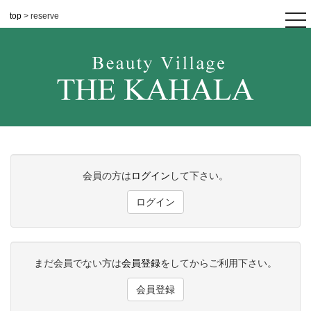
top
> reserve
tog
nav
会員の方は
ログイン
して下さい。
ログイン
まだ会員でない方は
会員登録
をしてからご利用下さい。
会員登録