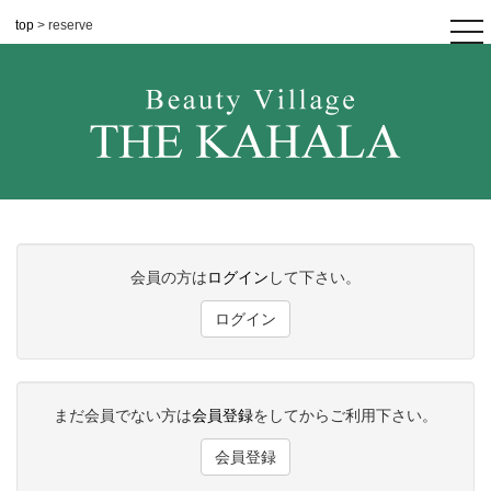
top
> reserve
tog
nav
会員の方は
ログイン
して下さい。
ログイン
まだ会員でない方は
会員登録
をしてからご利用下さい。
会員登録