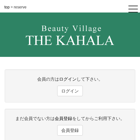
top
> reserve
tog
nav
会員の方は
ログイン
して下さい。
ログイン
まだ会員でない方は
会員登録
をしてからご利用下さい。
会員登録