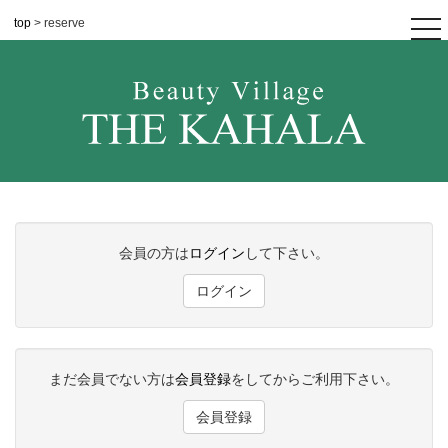
top
> reserve
tog
nav
会員の方は
ログイン
して下さい。
ログイン
まだ会員でない方は
会員登録
をしてからご利用下さい。
会員登録