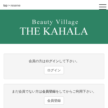
top
> reserve
tog
nav
会員の方は
ログイン
して下さい。
ログイン
まだ会員でない方は
会員登録
をしてからご利用下さい。
会員登録