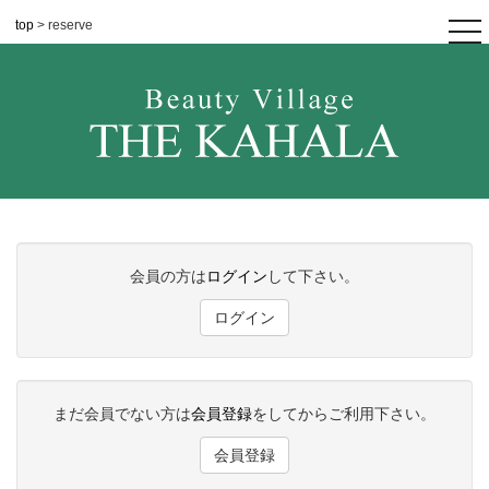
top
> reserve
tog
nav
会員の方は
ログイン
して下さい。
ログイン
まだ会員でない方は
会員登録
をしてからご利用下さい。
会員登録