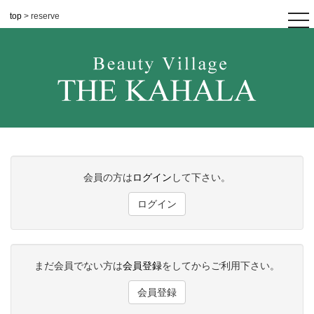
top
> reserve
tog
nav
会員の方は
ログイン
して下さい。
ログイン
まだ会員でない方は
会員登録
をしてからご利用下さい。
会員登録