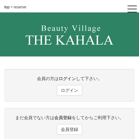
top
> reserve
tog
nav
会員の方は
ログイン
して下さい。
ログイン
まだ会員でない方は
会員登録
をしてからご利用下さい。
会員登録