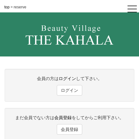
top
> reserve
tog
nav
会員の方は
ログイン
して下さい。
ログイン
まだ会員でない方は
会員登録
をしてからご利用下さい。
会員登録