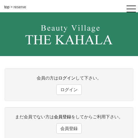
top
> reserve
tog
nav
会員の方は
ログイン
して下さい。
ログイン
まだ会員でない方は
会員登録
をしてからご利用下さい。
会員登録