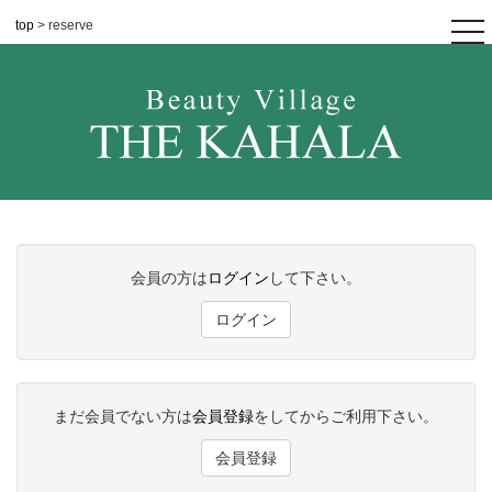
top
> reserve
tog
nav
会員の方は
ログイン
して下さい。
ログイン
まだ会員でない方は
会員登録
をしてからご利用下さい。
会員登録