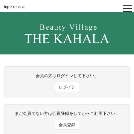
top
> reserve
tog
nav
会員の方は
ログイン
して下さい。
ログイン
まだ会員でない方は
会員登録
をしてからご利用下さい。
会員登録