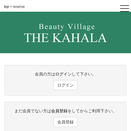
top
> reserve
tog
nav
会員の方は
ログイン
して下さい。
ログイン
まだ会員でない方は
会員登録
をしてからご利用下さい。
会員登録