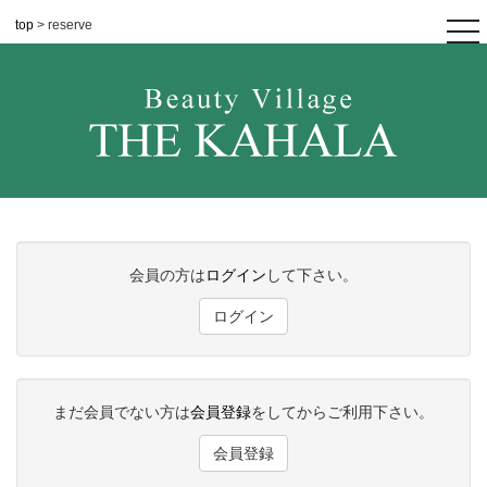
top
> reserve
tog
nav
会員の方は
ログイン
して下さい。
ログイン
まだ会員でない方は
会員登録
をしてからご利用下さい。
会員登録