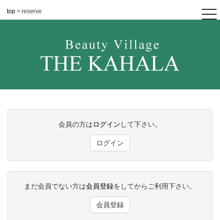
top
> reserve
tog
nav
会員の方は
ログイン
して下さい。
ログイン
まだ会員でない方は
会員登録
をしてからご利用下さい。
会員登録