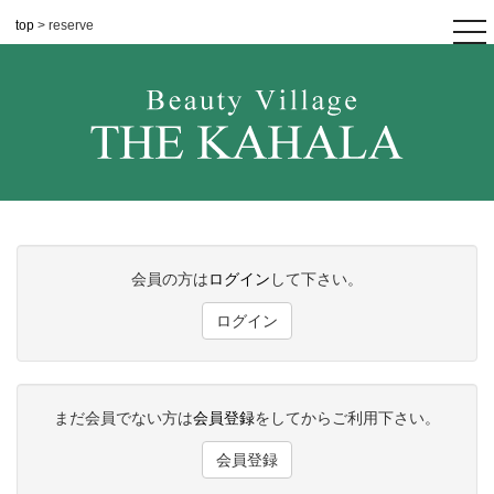
top
> reserve
tog
nav
会員の方は
ログイン
して下さい。
ログイン
まだ会員でない方は
会員登録
をしてからご利用下さい。
会員登録