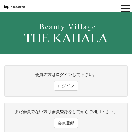
top
> reserve
tog
nav
会員の方は
ログイン
して下さい。
ログイン
まだ会員でない方は
会員登録
をしてからご利用下さい。
会員登録