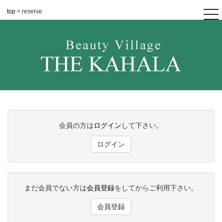
top
> reserve
tog
nav
会員の方は
ログイン
して下さい。
ログイン
まだ会員でない方は
会員登録
をしてからご利用下さい。
会員登録