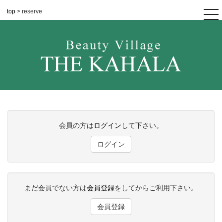
top
> reserve
tog
nav
会員の方は
ログイン
して下さい。
ログイン
まだ会員でない方は
会員登録
をしてからご利用下さい。
会員登録