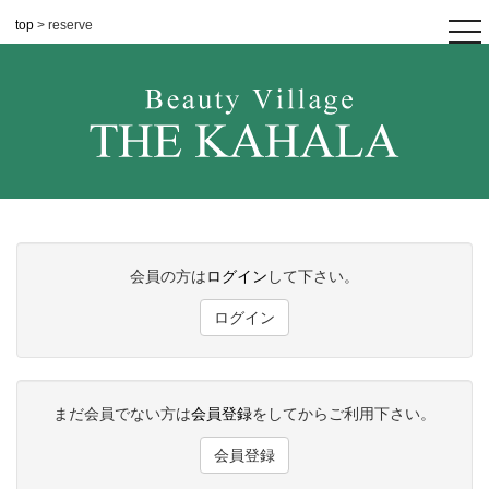
top
> reserve
tog
nav
会員の方は
ログイン
して下さい。
ログイン
まだ会員でない方は
会員登録
をしてからご利用下さい。
会員登録