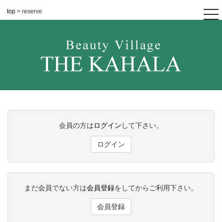
top
> reserve
tog
nav
会員の方は
ログイン
して下さい。
ログイン
まだ会員でない方は
会員登録
をしてからご利用下さい。
会員登録