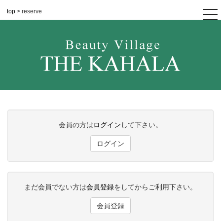
top
> reserve
tog
nav
会員の方は
ログイン
して下さい。
ログイン
まだ会員でない方は
会員登録
をしてからご利用下さい。
会員登録