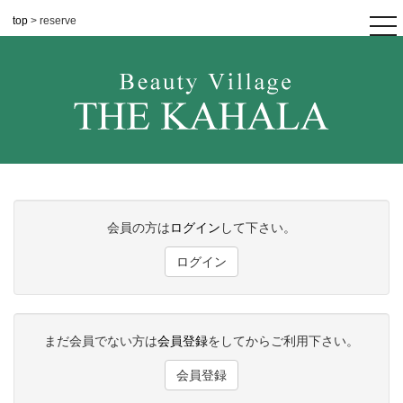
top
> reserve
tog
nav
会員の方は
ログイン
して下さい。
ログイン
まだ会員でない方は
会員登録
をしてからご利用下さい。
会員登録