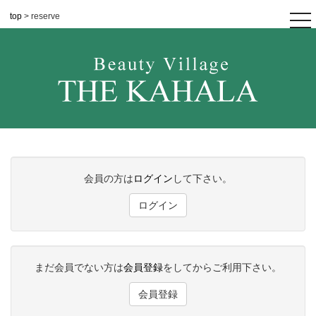
top
> reserve
tog
nav
会員の方は
ログイン
して下さい。
ログイン
まだ会員でない方は
会員登録
をしてからご利用下さい。
会員登録